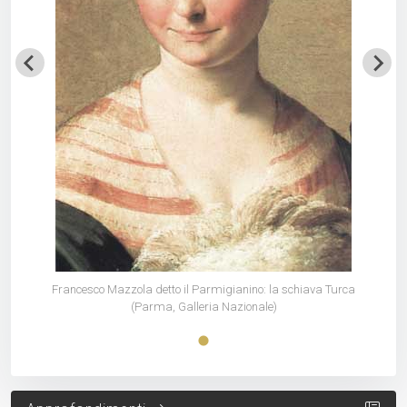
rca
Francesco Mazzola detto il Parmigianino: la schiava Turca
Fr
(Parma, Galleria Nazionale)