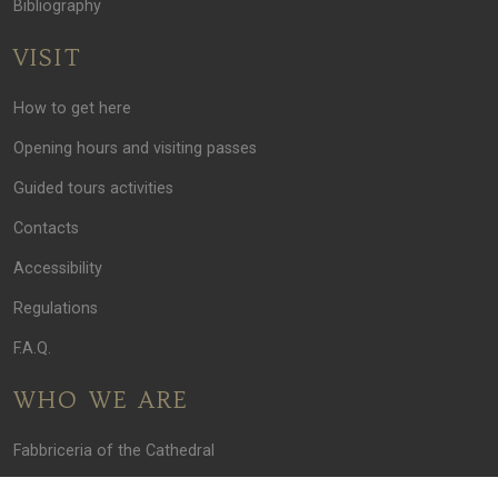
Bibliography
VISIT
How to get here
Opening hours and visiting passes
Guided tours activities
Contacts
Accessibility
Regulations
F.A.Q.
WHO WE ARE
Fabbriceria of the Cathedral
Privacy Policy