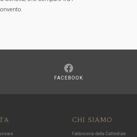
convento.
FACEBOOK
ITA
CHI SIAMO
rrivare
Fabbriceria della Cattedrale