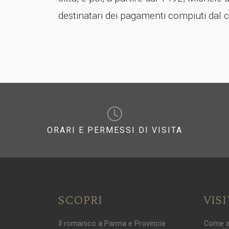
destinatari dei pagamenti compiuti dal 
ORARI E PERMESSI DI VISITA
SCOPRI
VIS
Il romanico a Parma e Provincia
Come a