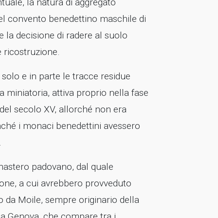
tuale, la natura di aggregato
 del convento benedettino maschile di
 la decisione di radere al suolo
 ricostruzione.
solo e in parte le tracce residue
 miniatoria, attiva proprio nella fase
 del secolo XV, allorché non era
nché i monaci benedettini avessero
.
onastero padovano, dal quale
one, a cui avrebbero provveduto
 da Moile, sempre originario della
e da Genova, che compare tra i