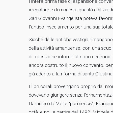
l’intera prima fase di espansione conven
irregolare e di modesta qualità edilizia
San Giovanni Evangelista poteva favorire
l’antico insediamento per una sua totale
Sicché delle antiche vestigia rimangono 
della attività amanuense, con una scuola
di transizione intorno al nono decennio
ancora costruito il nuovo convento, be
già aderito alla riforma di santa Giustina
I libri corali provengono proprio dal m
dovevano giungere senza l’ornamentazi
Damiano da Moile “parmensis”, Francino
città, e poi, a partire dal 1492, Michel