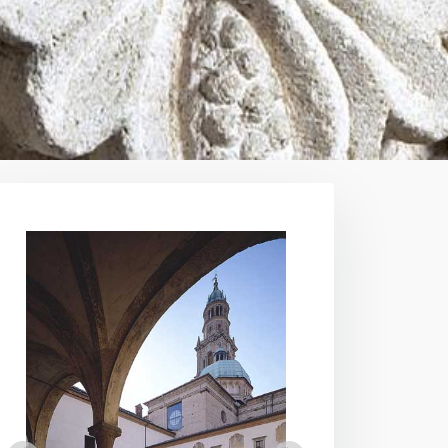
Parma
>
San Giovanni Evangelista