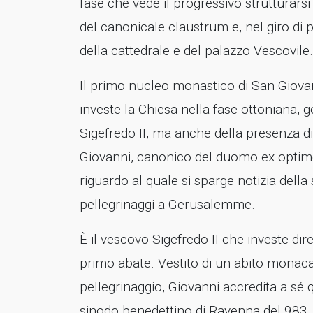
fase che vede il progressivo strutturarsi
del canonicale claustrum e, nel giro di
della cattedrale e del palazzo Vescovile.
Il primo nucleo monastico di San Giovan
investe la Chiesa nella fase ottoniana, 
Sigefredo II, ma anche della presenza di
Giovanni, canonico del duomo ex optimo
riguardo al quale si sparge notizia della
pellegrinaggi a Gerusalemme.
È il vescovo Sigefredo II che investe dire
primo abate. Vestito di un abito monacal
pellegrinaggio, Giovanni accredita a sé 
sinodo benedettino di Ravenna del 983, co