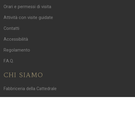
Orari e permessi di visita
Attività con visite guidate
Contatti
Accessibilità
Regolamento
F.A.Q.
CHI SIAMO
Fabbriceria della Cattedrale
Privacy Policy
Credits
Stampa e permessi