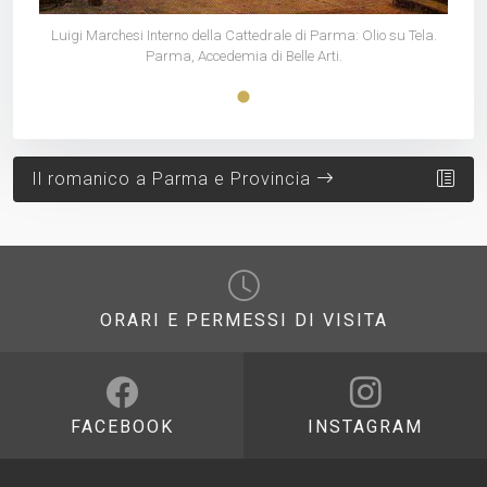
Tela.
Luigi Marchesi Interno della Cattedrale di Parma: Olio su Tela.
Luig
Parma, Accedemia di Belle Arti.
Il romanico a Parma e Provincia
ORARI E PERMESSI DI VISITA
FACEBOOK
INSTAGRAM