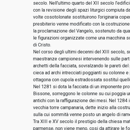
secolo. Nell’ultimo quarto del XII secolo l’edifi
con la revisione degli spazi liturgici compiuta d
volte cosotolonate sostituirono l’originaria coper
presbiterio venne modificato con la costruzione
la proclamazione del Vangelo, sostenuto da quat
le figurazioni organizzate come una macchina sc
di Cristo.
Nel corso degli ultimi decenni del XIII secolo,
maestranze campionesi intervenendo sulle part
archetti della facciata, sovralzando le pareti del
cieca ad archi intrecciati poggianti su colonne e 
ottagona con cupola estradossata sostituì quello
Nel 1281 si dota la facciata di un imponente pro
Bissone, sorreggono le colonne su cui poggia un
antichi con la raffigurazione dei mesi. Nel 1284
vecchia torre campanaria, dette inizio alla costr
sulla cui sommità venne posto un angelo di ram
Tra XIII e XV secolo il prestigio della chiesa ma
parmense, non viene meno, cosi da attirare le fo