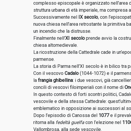
complesso episcopale è organizzato nell’area d
struttura urbana di età imperiale, ma compresa all
Successivamente nel
IX secolo
, con l’episcopa
Capitello della Navata a sostegno degli
nuova chiesa nell’area retrostante la primitiva b
archi dei Matronei
un incendio che la distrusse.
Finalmente nell’
XI secolo
prende avvio la costruz
Abs
chiesa altomedievale.
La ricostruzione della Cattedrale cade in un’epoca
parmense.
La storia di Parma nell’XI secolo è in bilico tra p
Con il vescovo
Cadalo
(1044-1072) e il parmens
la
frangia ghibellina
: i due vescovi, già cancellie
concili di vescovi filoimperiali con il nome di
Ono
In questo contesto di forti scontri politici, Cad
vescovile e della stessa Cattedrale: quest’ulti
emblematico in opposizione ai successori al sog
Dopo l’episodio di Canossa del
1077
e il preva
ritorna alla
fedeltà guelfa
con l’elezione nel
110
Vallombrosa, alla sede vescovile.