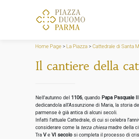
Home Page
>
La Piazza
>
Cattedrale di Santa 
Il cantiere della ca
Nell’autunno del
1106
, quando
Papa Pasquale II
dedicandola all’Assunzione di Maria, la storia de
parmense è già antica di alcuni secoli.
Infatti l’attuale Cattedrale, di cui si celebra l’a
considerare come la
terza chiesa
madre della cit
Tra
V
e
VI secolo
si completa il processo di cris