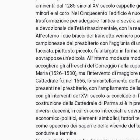
eminenti: dal 1285 sino al XV secolo cappelle gen
minori e al coro. Nel Cinquecento l’edificio è nu
trasformazione per adeguare l’antica e severa ar
e devozionale dell’età rinascimentale, con la real
All’esterno i due bracci del transetto vennero po
campionesse del presbiterio con l’aggiunta di un
facciata, piuttosto piccolo, fu allargato in forma d
sovrappose un’edicola. All’interno modeste modif
accogliere gli affreschi del Correggio nella cupo
Maria (1526-1530), ma l’intervento di maggiore r
Cattedrale fu, nel 1566, lo smantellamento del
presenti nel presbiterio, con l’ampliamento della 
con gli interventi del XVI secolo si conclude di f
costruzione della Cattedrale di Parma si è in p
diversi decenni, in cui si sono intrecciati e sovra
economico-politici, elementi simbolici, fattori te
come specchio dei saperi e delle vicende del t
condurre a termine.