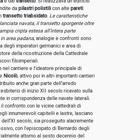
ta
e dal
transetto
. Si realizzava un edificio
andite da
pilastri polistili
con alte
pareti
n
transetto triabsidato
.
Le caratteristiche
lanciata navata, il transetto sporgente oltre
l’ampia cripta estesa all’intera parte
o in area padana
; analogie e confronti sono
la degli imperatori germanici e area di
otore della ricostruzione della Cattedrale
ovi filoimperiali.
nel cantiere e l’ideatore principale di
se
Nicolò
, attivo poi in altri importanti cantieri
tribuito anche gran parte dell’arredo
resbiterio di inizio XII secolo ricavato sulla
te in corrispondenza delle navate laterali.
 confronto con le vicine cattedrali di
i innumerevoli capitelli e lastre, lasciano
ne dell’XI secolo, sia proseguito alacremente
ssivo, con l’episcopato di Bernardo degli
ialmente attorno al sesto decennio del