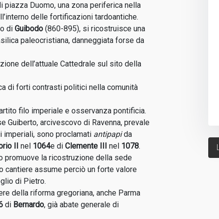
i piazza Duomo, una zona periferica nella
angeli: affresco della retrofacciat
’interno delle fortificazioni tardoantiche.
to di
Guibodo
(860-895), si ricostruisce una
asilica paleocristiana, danneggiata forse da
ione dell’attuale Cattedrale sul sito della
ide centrale: particolare di un
archivolto.
 di forti contrasti politici nella comunità
artito filo imperiale e osservanza pontificia.
e Guiberto, arcivescovo di Ravenna, prevale
ri imperiali, sono proclamati
antipapi
da
rio II
nel
1064
e di
Clemente III
nel
1078
.
alo promuove la ricostruzione della sede
mo cantiere assume perciò un forte valore
lio di Pietro.
lere della riforma gregoriana, anche Parma
6
di
Bernardo
, già abate generale di