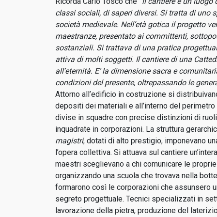
Ricorda Carlo Tosco che
“il cantiere è un luogo 
classi sociali, di saperi diversi. Si tratta di uno 
società medievale. Nell’età gotica il progetto ve
maestranze, presentato ai committenti, sottopos
sostanziali. Si trattava di una pratica progettua
attiva di molti soggetti. Il cantiere di una Catt
all’eternità. E’ la dimensione sacra e comunitari
condizioni del presente, oltrepassando le genera
Attorno all’edificio in costruzione si distribuivano
depositi dei materiali e all’interno del perimet
divise in squadre con precise distinzioni di ruoli
inquadrate in corporazioni. La struttura gerarchic
magistri
, dotati di alto prestigio, imponevano u
l’opera collettiva. Si attuava sul cantiere un’inter
maestri sceglievano a chi comunicare le propri
organizzando una scuola che trovava nella botte
formarono così le corporazioni che assunsero un 
segreto progettuale. Tecnici specializzati in sett
lavorazione della pietra, produzione del laterizi