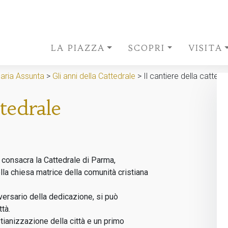
LA PIAZZA
SCOPRI
VISITA
Maria Assunta
>
Gli anni della Cattedrale
>
Il cantiere della cattedr
ttedrale
consacra la Cattedrale di Parma,
lla chiesa matrice della comunità cristiana
nniversario della dedicazione, si può
tà.
tianizzazione della città e un primo
Cristo sale al cielo accompagnato d