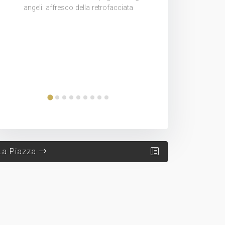
a
Particolare dell'affresco della cupola:
efebo sorridente
La Piazza