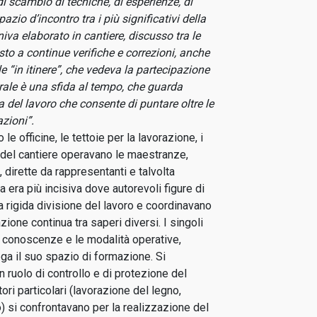
di scambio di tecniche, di esperienze, di
spazio d’incontro tra i più significativi della
niva elaborato in cantiere, discusso tra le
to a continue verifiche e correzioni, anche
le “in itinere”, che vedeva la partecipazione
edrale è una sfida al tempo, che guarda
a del lavoro che consente di puntare oltre le
zioni”.
 le officine, le tettoie per la lavorazione, i
ro del cantiere operavano le maestranze,
, dirette da rappresentanti e talvolta
a era più incisiva dove autorevoli figure di
na rigida divisione del lavoro e coordinavano
azione continua tra saperi diversi. I singoli
e conoscenze e le modalità operative,
ga il suo spazio di formazione. Si
ruolo di controllo e di protezione del
ori particolari (lavorazione del legno,
o) si confrontavano per la realizzazione del