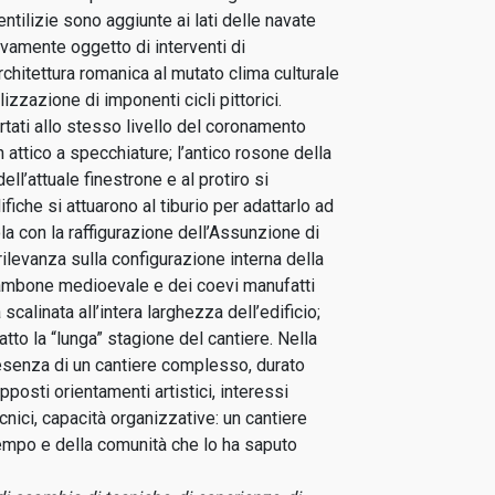
tilizie sono aggiunte ai lati delle navate
ovamente oggetto di interventi di
chitettura romanica al mutato clima culturale
izzazione di imponenti cicli pittorici.
rtati allo stesso livello del coronamento
 attico a specchiature; l’antico rosone della
ell’attuale finestrone e al protiro si
iche si attuarono al tiburio per adattarlo ad
la con la raffigurazione dell’Assunzione di
ilevanza sulla configurazione interna della
l’ambone medioevale e dei coevi manufatti
scalinata all’intera larghezza dell’edificio;
atto la “lunga” stagione del cantiere. Nella
resenza di un cantiere complesso, durato
pposti orientamenti artistici, interessi
cnici, capacità organizzative: un cantiere
empo e della comunità che lo ha saputo