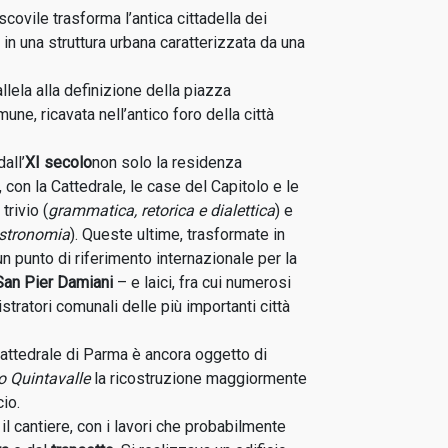
covile trasforma l’antica cittadella dei
in una struttura urbana caratterizzata da una
lela alla definizione della piazza
une, ricavata nell’antico foro della città
all’
XI secolo
non solo la residenza
, con la Cattedrale, le case del Capitolo e le
trivio (
grammatica, retorica e dialettica
) e
astronomia
). Queste ultime, trasformate in
un punto di riferimento internazionale per la
San Pier Damiani
– e laici, fra cui numerosi
tratori comunali delle più importanti città
attedrale di Parma è ancora oggetto di
o Quintavalle
la ricostruzione maggiormente
cio.
l cantiere, con i lavori che probabilmente