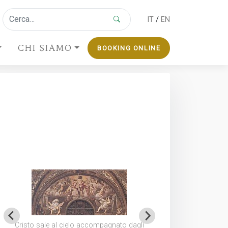
IT
/
EN
CHI SIAMO
BOOKING ONLINE
ale
agli