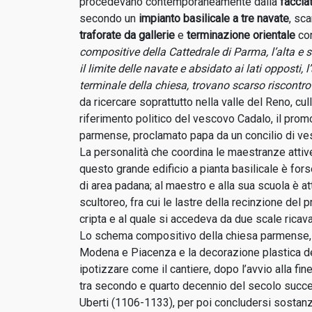
procedevano contemporaneamente dalla
faccia
secondo un
impianto basilicale a tre navate
, sc
traforate da gallerie
e
terminazione orientale
co
compositive della Cattedrale di Parma, l’alta e s
il limite delle navate e absidato ai lati opposti, 
terminale della chiesa, trovano scarso riscontr
da ricercare soprattutto nella valle del Reno, cul
riferimento politico del vescovo Cadalo, il prom
parmense, proclamato papa da un concilio di vesc
La personalità che coordina le maestranze attive 
questo grande edificio a pianta basilicale è for
di area padana; al maestro e alla sua scuola è at
scultoreo, fra cui le lastre della recinzione del p
cripta e al quale si accedeva da due scale ricava
Lo schema compositivo della chiesa parmense, il
Modena e Piacenza e la decorazione plastica degl
ipotizzare come il cantiere, dopo l’avvio alla fi
tra secondo e quarto decennio del secolo succe
Uberti (1106-1133), per poi concludersi sostanz