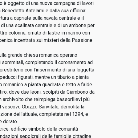
cio è oggetto di una nuova campagna di lavori
a Benedetto Antelami e dalla sua officina:
tura a capriate sulla navata centrale e il
 di una scalinata centrale e di un ambone per
tro colonne, ornato di lastre in marmo con
enica incentrata sui misteri della Passione
 sulla grande chiesa romanica operano
i sommitali, completando il coronamento ad
 presbiterio con l’inserimento di una loggetta
peducci figurati, mentre un tiburio a pianta
 romanico a pianta quadrata e tetto a falde.
tiro, dove due leoni, scolpiti da Giambono da
 archivolto che reimpiega bassorilievi più
 il vescovo Obizzo Sanvitale, demolita la
uzione dell’attuale, completata nel 1294, e
e dorato.
trice, edificio simbolo della comunità
ndazioni sepolcrali delle famiglie cittadine