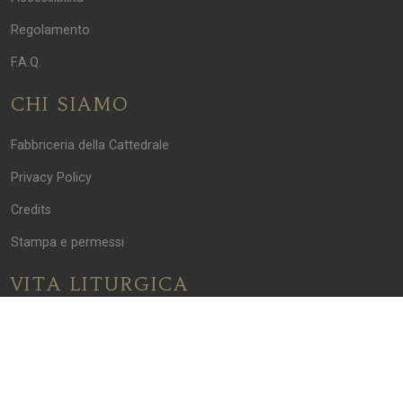
Regolamento
F.A.Q.
CHI SIAMO
Fabbriceria della Cattedrale
Privacy Policy
Credits
Stampa e permessi
VITA LITURGICA
Funzioni religiose
FABBRICERIA DELLA BASILICA CATTEDRALE DI PARMA
Piazza Duomo n. 7 — 43121 Parma