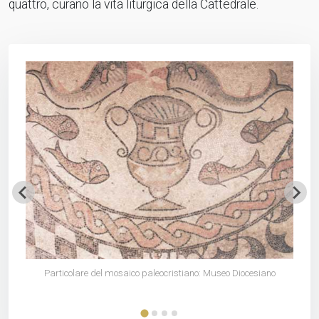
quattro, curano la vita liturgica della Cattedrale.
P
Particolare del mosaico paleocristiano: Museo Diocesiano