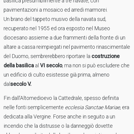
basilica presumibilmente a tre navate, con
pavimentazioni a mosaico ed arredi marmorei.
Un brano del tappeto musivo della navata sud,
recuperato nel 1955 ed ora esposto nel Museo
diocesano assieme a due frammenti della fronte di un
altare a cassa reimpiegati nel pavimento rinascimentale
del Duomo, sembrerebbero riportare la
costruzione
della basilica
al
VI secolo
, ma non si può escludere che
un edificio di culto esistesse già prima, almeno
dal
secolo V.
Fin dall’Altomedioevo la Cattedrale, spesso definita
nelle fonti semplicemente
ecclesia Sanctae Mariae
, era
dedicata alla Vergine. Forse anche in seguito a un
incendio che la distrusse o la danneggiò dovette