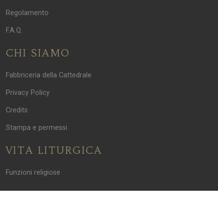
Regolamento
F.A.Q.
CHI SIAMO
Fabbriceria della Cattedrale
Privacy Policy
Credits
Stampa e permessi
VITA LITURGICA
Funzioni religiose
FABBRICERIA DELLA BASILICA CATTEDRALE DI PARMA
Piazza Duomo n. 7 — 43121 Parma